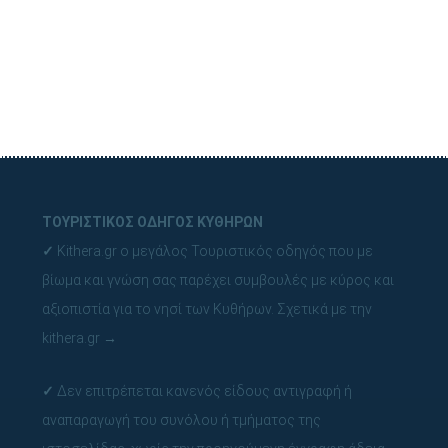
ΤΟΥΡΙΣΤΙΚΟΣ ΟΔΗΓΟΣ ΚΥΘΗΡΩΝ
✓
Kithera.gr ο μεγάλος Τουριστικός οδηγός που με
βίωμα και γνώση σας παρέχει συμβουλές με κύρος και
αξιοπιστία για το νησί των Κυθήρων.
Σχετικά με την
kithera.gr
→
✓
Δεν επιτρέπεται κανενός είδους αντιγραφή ή
αναπαραγωγή του συνόλου ή τμήματος της